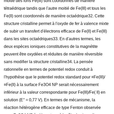
moitié des ions Fe(III) sont coordonnés de manière
tétraédrique tandis que l'autre moitié de Fe(III) et tous les
Fe(II) sont coordonnés de manière octaédrique32. Cette
structure cristalline permet à l'oxyde de fer à valence mixte
de subir un transfert d'électrons efficace de Fe(II) et Fe(III)
dans les sites octaédriques33. En d'autres termes, les
deux espèces ioniques constitutives de la magnétite
peuvent être oxydées et réduites de manière réversible
sans modifier la structure cristalline34. La pensée
rationnelle en termes de potentiel redox conduit à
l'hypothèse que le potentiel redox standard pour ≡Fe(III)/
≡Fe(II) à la surface Fe3O4 NP serait nécessairement
inférieur à la valeur correspondante pour Fe(III)/Fe( II) en
solution (E° = 0,77 V). En termes de mécanisme, la
réaction hétérogène efficace de type Fenton observée