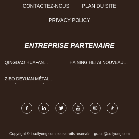
CONTACTEZ-NOUS
PLAN DU SITE
PRIVACY POLICY
ENTREPRISE PARTENAIRE
QINGDAO HUAFAN
HAINING HETAI NOUVEAU
APPROVISIONNEMENT
MATÉRIEL TECHNOLOGIE
CHAÎNE GESTION CO., LTD
CO., LTD.
ZIBO DEYUAN MÉTAL
MATÉRIEL CIE, LTÉE
Copyright © fr.softyong.com, tous droits réservés.
grace@softyong.com