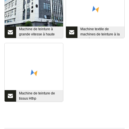
Machine de teinture à
Machine textile de
grande vitesse à haute
machines de teinture à la
température à double
température Hthp
débordement pour le tissu
de chaussettes de sous-
vêtements de t-shirt de
vêtement textile de Chine
Machine de teinture de
tissus Hthp