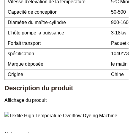
Vitesse d'élévation de la température
5ºC Minut
Capacité de conception
50-500
Diamètre du maître-cylindre
900-1600
L'hôte pompe la puissance
3-18kw
Forfait transport
Paquet d'e
spécification
1040*730
Marque déposée
le matin
Origine
Chine
Description du produit
Affichage du produit